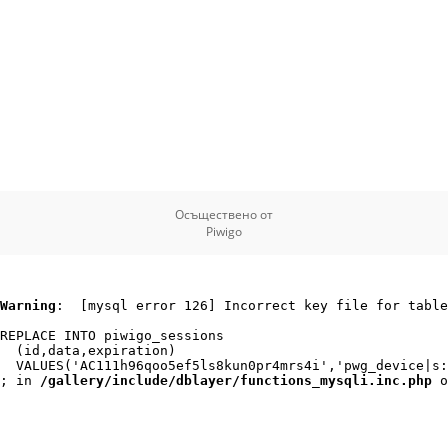
Осъществено от
Piwigo
Warning
:  [mysql error 126] Incorrect key file for table
REPLACE INTO piwigo_sessions

  (id,data,expiration)

  VALUES('AC111h96qoo5ef5ls8kun0pr4mrs4i','pwg_device|s:
; in 
/gallery/include/dblayer/functions_mysqli.inc.php
 o