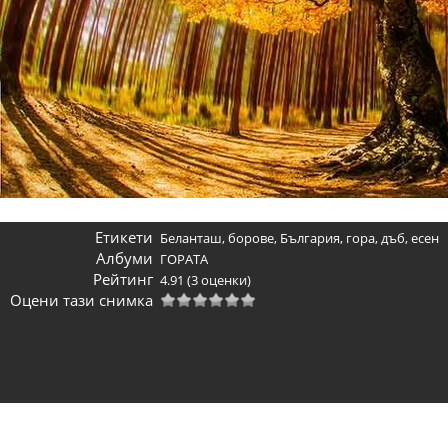
Етикети
Беланташ
,
борове
,
България
,
гора
,
дъб
,
есен
Албуми
ГОРАТА
Рейтинг
4.91
(3 оценки)
Оцени тази снимка