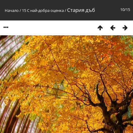
Стария дъб
10/15
Начало
/
15 С най-добра оценка
/