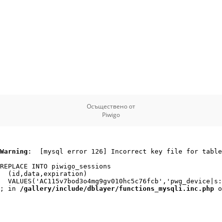
Осъществено от
Piwigo
Warning
:  [mysql error 126] Incorrect key file for table
REPLACE INTO piwigo_sessions

  (id,data,expiration)

  VALUES('AC115v7bod3o4mg9gv010hc5c76fcb','pwg_device|s:
; in 
/gallery/include/dblayer/functions_mysqli.inc.php
 o