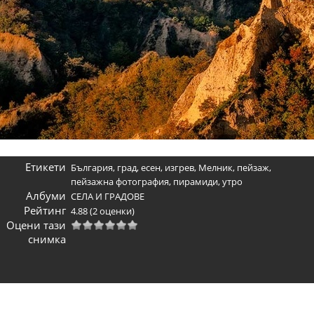
Етикети
България
,
град
,
есен
,
изгрев
,
Мелник
,
пейзаж
,
пейзажна фотография
,
пирамиди
,
утро
Албуми
СЕЛА И ГРАДОВЕ
Рейтинг
4.88
(2 оценки)
Оцени тази
снимка