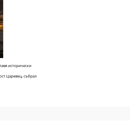
ставя исторически
ост Царевец, събрал