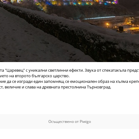
ста "Царевец" с уникални светлинни ефекти. Звука от спекатакъла пред
мето на второто българско царство.
ение да се изгради един запомнящ се емоционален образ на хълма креп
ст, величие и слава на древната престолнина Търновград.
Осъществено от
Piwigo