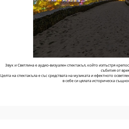
Звук и Светлина е аудио-визуален спектакъл, който изпъстря крепо
събития от вре
Целта на спектакъла е със средствата на музиката и ефектното осветл
в себе си цялата историческа същно