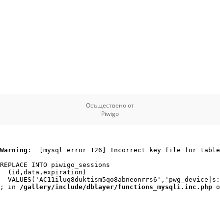
Осъществено от
Piwigo
Warning
:  [mysql error 126] Incorrect key file for table
REPLACE INTO piwigo_sessions

  (id,data,expiration)

  VALUES('AC11iluq8duktism5qo8abneonrrs6','pwg_device|s:
; in 
/gallery/include/dblayer/functions_mysqli.inc.php
 o