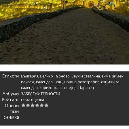
Етикети
България
,
Велико Търново
,
Звук и светлина
,
зима
,
зимен
пейзаж
,
календар
,
нощ
,
нощна фотография
,
снимки за
календар
,
хоризонтален кадър
,
Царевец
Албуми
ЗАБЕЛЕЖИТЕЛНОСТИ
Рейтинг
няма оценка
Оцени
тази
снимка