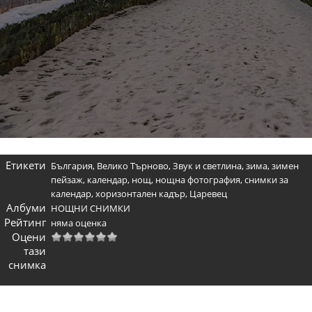
Етикети
България
,
Велико Търново
,
Звук и светлина
,
зима
,
зимен
пейзаж
,
календар
,
нощ
,
нощна фотография
,
снимки за
календар
,
хоризонтален кадър
,
Царевец
Албуми
НОЩНИ СНИМКИ
Рейтинг
няма оценка
Оцени
тази
снимка