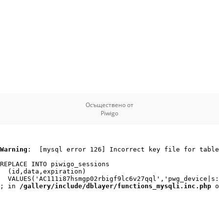
Осъществено от
Piwigo
Warning
:  [mysql error 126] Incorrect key file for table
REPLACE INTO piwigo_sessions

  (id,data,expiration)

  VALUES('AC111i87hsmgp02rbigf9lc6v27qql','pwg_device|s:
; in 
/gallery/include/dblayer/functions_mysqli.inc.php
 o