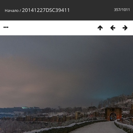
20141227DSC39411
357/1011
Начало
/