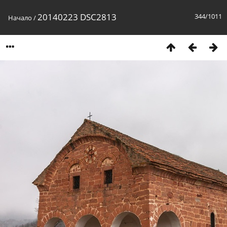
20140223 DSC2813
344/1011
Начало
/