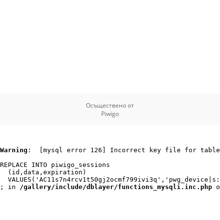
Осъществено от
Piwigo
Warning
:  [mysql error 126] Incorrect key file for table
REPLACE INTO piwigo_sessions

  (id,data,expiration)

  VALUES('AC11s7n4rcv1t50gj2ocmf799ivi3q','pwg_device|s:
; in 
/gallery/include/dblayer/functions_mysqli.inc.php
 o