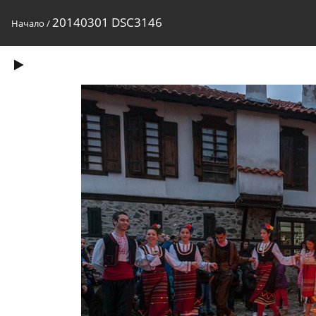
20140301 DSC3146
Начало
/