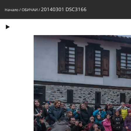
20140301 DSC3166
Начало
/
ОБИЧАИ
/