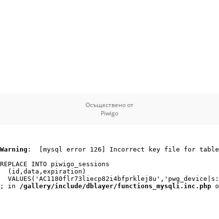
Осъществено от
Piwigo
Warning
:  [mysql error 126] Incorrect key file for table
REPLACE INTO piwigo_sessions

  (id,data,expiration)

  VALUES('AC1180flr73liecp82i4bfprklej8u','pwg_device|s:
; in 
/gallery/include/dblayer/functions_mysqli.inc.php
 o