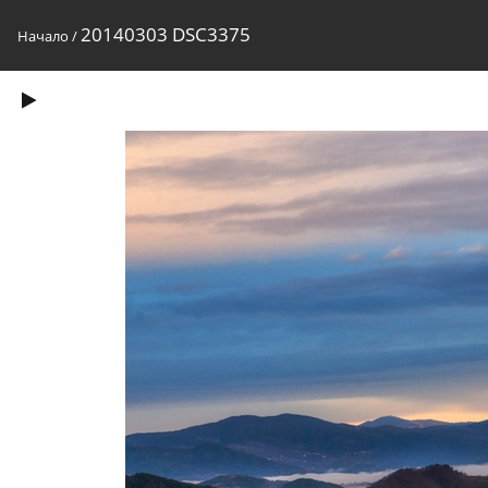
20140303 DSC3375
Начало
/