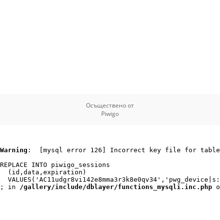
Осъществено от
Piwigo
Warning
:  [mysql error 126] Incorrect key file for table
REPLACE INTO piwigo_sessions

  (id,data,expiration)

  VALUES('AC11udgr8vi142e8mma3r3k8e0qv34','pwg_device|s:
; in 
/gallery/include/dblayer/functions_mysqli.inc.php
 o