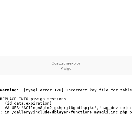
Осъществено от
Piwigo
Warning
:  [mysql error 126] Incorrect key file for table
REPLACE INTO piwigo_sessions

  (id,data,expiration)

  VALUES('AC11ngn8gtm2jg4hprjt6gudfspjkc','pwg_device|s:
; in 
/gallery/include/dblayer/functions_mysqli.inc.php
 o